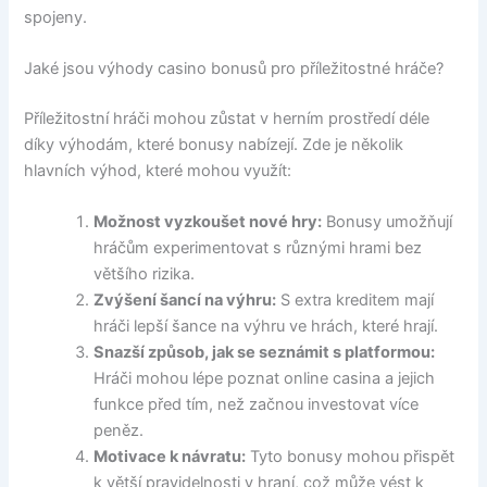
spojeny.
Jaké jsou výhody casino bonusů pro příležitostné hráče?
Příležitostní hráči mohou zůstat v herním prostředí déle
díky výhodám, které bonusy nabízejí. Zde je několik
hlavních výhod, které mohou využít:
Možnost vyzkoušet nové hry:
Bonusy umožňují
hráčům experimentovat s různými hrami bez
většího rizika.
Zvýšení šancí na výhru:
S extra kreditem mají
hráči lepší šance na výhru ve hrách, které hrají.
Snazší způsob, jak se seznámit s platformou:
Hráči mohou lépe poznat online casina a jejich
funkce před tím, než začnou investovat více
peněz.
Motivace k návratu:
Tyto bonusy mohou přispět
k větší pravidelnosti v hraní, což může vést k