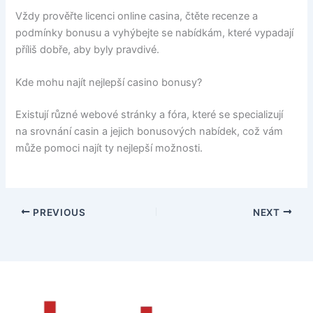
Vždy prověřte licenci online casina, čtěte recenze a
podmínky bonusu a vyhýbejte se nabídkám, které vypadají
příliš dobře, aby byly pravdivé.
Kde mohu najít nejlepší casino bonusy?
Existují různé webové stránky a fóra, které se specializují
na srovnání casin a jejich bonusových nabídek, což vám
může pomoci najít ty nejlepší možnosti.
PREVIOUS
NEXT