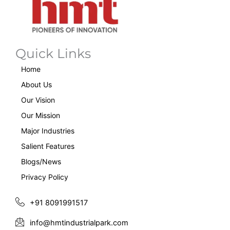
Quick Links
Home
About Us
Our Vision
Our Mission
Major Industries
Salient Features
Blogs/News
Privacy Policy
+91 8091991517
info@hmtindustrialpark.com