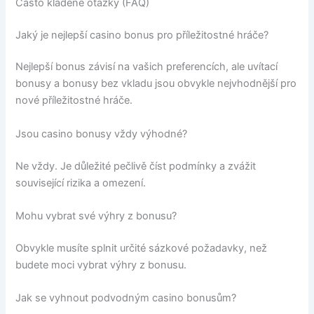
Často kladené otázky (FAQ)
Jaký je nejlepší casino bonus pro příležitostné hráče?
Nejlepší bonus závisí na vašich preferencích, ale uvítací
bonusy a bonusy bez vkladu jsou obvykle nejvhodnější pro
nové příležitostné hráče.
Jsou casino bonusy vždy výhodné?
Ne vždy. Je důležité pečlivě číst podmínky a zvážit
související rizika a omezení.
Mohu vybrat své výhry z bonusu?
Obvykle musíte splnit určité sázkové požadavky, než
budete moci vybrat výhry z bonusu.
Jak se vyhnout podvodným casino bonusům?