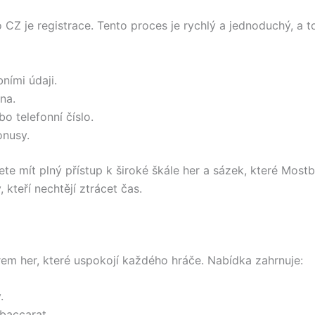
Z je registrace. Tento proces je rychlý a jednoduchý, a t
ními údaji.
na.
o telefonní číslo.
onusy.
te mít plný přístup k široké škále her a sázek, které Most
 kteří nechtějí ztrácet čas.
em her, které uspokojí každého hráče. Nabídka zahrnuje:
.
 baccarat.