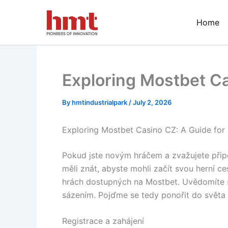
Skip
to
Home
content
Exploring Mostbet Ca
By
hmtindustrialpark
/
July 2, 2026
Exploring Mostbet Casino CZ: A Guide for
Pokud jste novým hráčem a zvažujete připo
měli znát, abyste mohli začít svou herní c
hrách dostupných na Mostbet. Uvědomíte si
sázením. Pojďme se tedy ponořit do světa
Registrace a zahájení