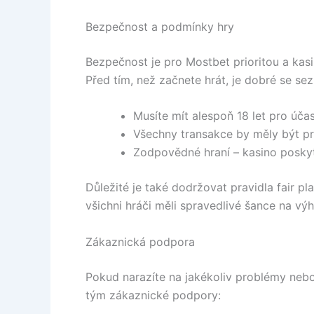
Bezpečnost a podmínky hry
Bezpečnost je pro Mostbet prioritou a kasi
Před tím, než začnete hrát, je dobré se se
Musíte mít alespoň 18 let pro účas
Všechny transakce by měly být p
Zodpovědné hraní – kasino poskyt
Důležité je také dodržovat pravidla fair pl
všichni hráči měli spravedlivé šance na výh
Zákaznická podpora
Pokud narazíte na jakékoliv problémy nebo
tým zákaznické podpory: