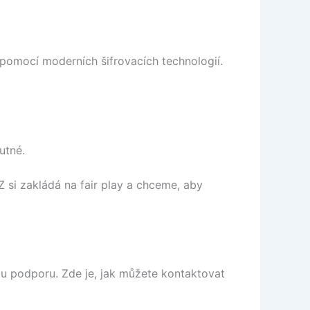
a pomocí moderních šifrovacích technologií.
utné.
Z si zakládá na fair play a chceme, aby
ou podporu. Zde je, jak můžete kontaktovat