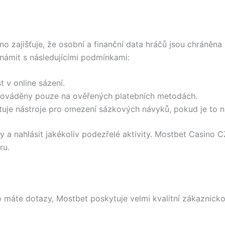
no zajišťuje, že osobní a finanční data hráčů jsou chráněn
známit s následujícími podmínkami:
t v online sázení.
rováděny pouze na ověřených platebních metodách.
uje nástroje pro omezení sázkových návyků, pokud je to n
ay a nahlásit jakékoliv podezřelé aktivity. Mostbet Casino C
ru.
 máte dotazy, Mostbet poskytuje velmi kvalitní zákaznick