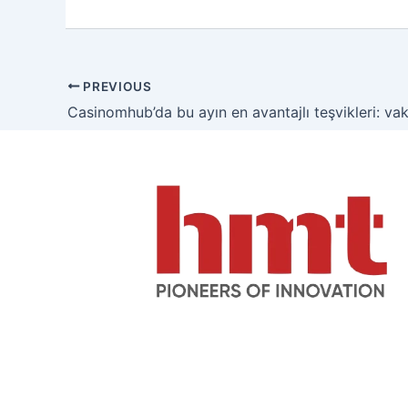
PREVIOUS