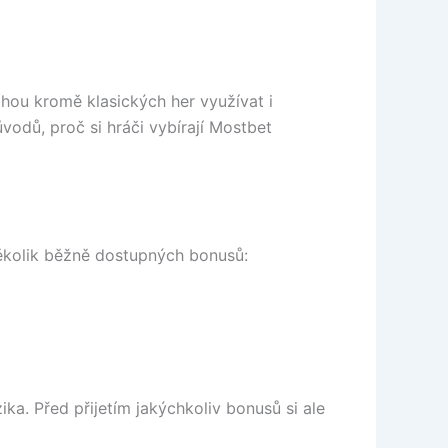
ohou kromě klasických her využívat i
vodů, proč si hráči vybírají Mostbet
ěkolik běžně dostupných bonusů:
a. Před přijetím jakýchkoliv bonusů si ale