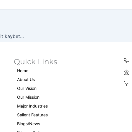
Casinomhub’da bu ayın en avantajlı teşvikleri: vakit kaybetmeden uygulamanız kaçırmamanız gerekenler
Quick Links
Home
About Us
Our Vision
Our Mission
Major Industries
Salient Features
Blogs/News