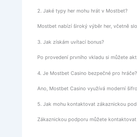
2. Jaké typy her mohu hrát v Mostbet?
Mostbet nabízí široký výběr her, včetně slo
3. Jak získám uvítací bonus?
Po provedení prvního vkladu si můžete ak
4. Je Mostbet Casino bezpečné pro hráče?
Ano, Mostbet Casino využívá moderní šifrov
5. Jak mohu kontaktovat zákaznickou po
Zákaznickou podporu můžete kontaktovat p