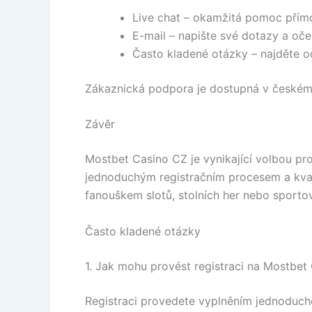
Live chat – okamžitá pomoc přím
E-mail – napište své dotazy a oč
Často kladené otázky – najděte 
Zákaznická podpora je dostupná v českém j
Závěr
Mostbet Casino CZ je vynikající volbou pro 
jednoduchým registračním procesem a kvali
fanouškem slotů, stolních her nebo sport
Často kladené otázky
1. Jak mohu provést registraci na Mostbet
Registraci provedete vyplněním jednoduch