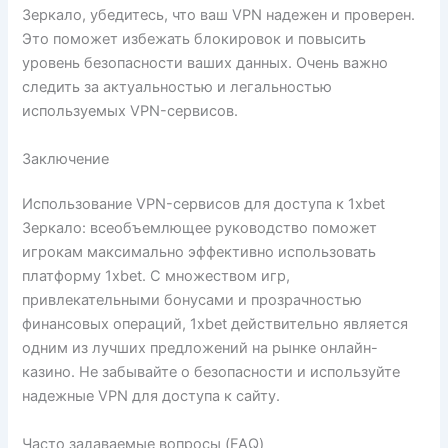
Зеркало, убедитесь, что ваш VPN надежен и проверен.
Это поможет избежать блокировок и повысить
уровень безопасности ваших данных. Очень важно
следить за актуальностью и легальностью
используемых VPN-сервисов.
Заключение
Использование VPN-сервисов для доступа к 1xbet
Зеркало: всеобъемлющее руководство поможет
игрокам максимально эффективно использовать
платформу 1xbet. С множеством игр,
привлекательными бонусами и прозрачностью
финансовых операций, 1xbet действительно является
одним из лучших предложений на рынке онлайн-
казино. Не забывайте о безопасности и используйте
надежные VPN для доступа к сайту.
Часто задаваемые вопросы (FAQ)