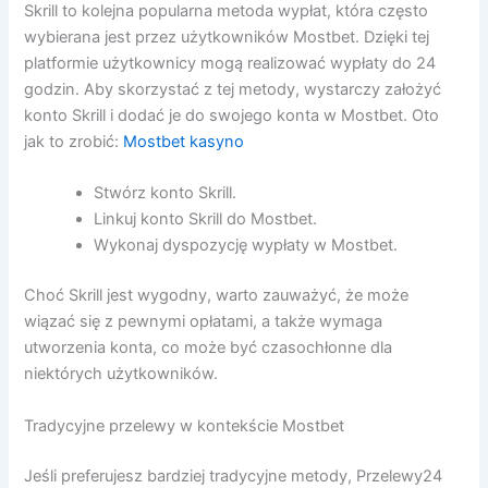
Skrill to kolejna popularna metoda wypłat, która często
wybierana jest przez użytkowników Mostbet. Dzięki tej
platformie użytkownicy mogą realizować wypłaty do 24
godzin. Aby skorzystać z tej metody, wystarczy założyć
konto Skrill i dodać je do swojego konta w Mostbet. Oto
jak to zrobić:
Mostbet kasyno
Stwórz konto Skrill.
Linkuj konto Skrill do Mostbet.
Wykonaj dyspozycję wypłaty w Mostbet.
Choć Skrill jest wygodny, warto zauważyć, że może
wiązać się z pewnymi opłatami, a także wymaga
utworzenia konta, co może być czasochłonne dla
niektórych użytkowników.
Tradycyjne przelewy w kontekście Mostbet
Jeśli preferujesz bardziej tradycyjne metody, Przelewy24