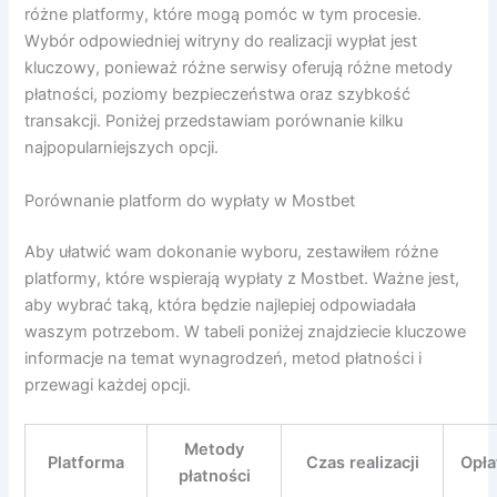
różne platformy, które mogą pomóc w tym procesie.
Wybór odpowiedniej witryny do realizacji wypłat jest
kluczowy, ponieważ różne serwisy oferują różne metody
płatności, poziomy bezpieczeństwa oraz szybkość
transakcji. Poniżej przedstawiam porównanie kilku
najpopularniejszych opcji.
Porównanie platform do wypłaty w Mostbet
Aby ułatwić wam dokonanie wyboru, zestawiłem różne
platformy, które wspierają wypłaty z Mostbet. Ważne jest,
aby wybrać taką, która będzie najlepiej odpowiadała
waszym potrzebom. W tabeli poniżej znajdziecie kluczowe
informacje na temat wynagrodzeń, metod płatności i
przewagi każdej opcji.
Metody
Platforma
Czas realizacji
Opła
płatności