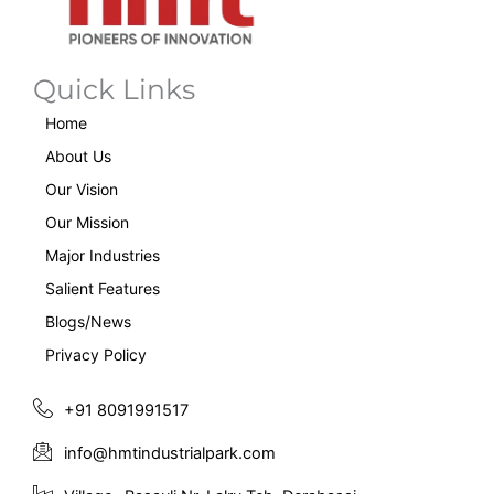
Quick Links
Home
About Us
Our Vision
Our Mission
Major Industries
Salient Features
Blogs/News
Privacy Policy
+91 8091991517
info@hmtindustrialpark.com