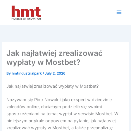
Skip
to
content
Jak najłatwiej zrealizować
wypłaty w Mostbet?
By
hmtindustrialpark
/
July 2, 2026
Jak najłatwiej zrealizować wypłaty w Mostbet?
Nazywam się Piotr Nowak i jako ekspert w dziedzinie
zakładów online, chciałbym podzielić się swoimi
spostrzeżeniami na temat wypłat w serwisie Mostbet. W
niniejszym artykule odpowiem na pytanie, jak najłatwiej
zrealizować wypłaty w Mostbet, a także przeanalizuję