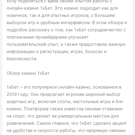
хочу поделиться с вами своим опытом работы с
онлайн-казино 1хБет. Это казино подходит как для
новичков, так и для опытных игроков, с большим
выбором игр и удобным интерфейсом. В этом обзоре я
подробно расскажу о том, как 1хБет сотрудничество с
платежными провайдерами улучшает
пользовательский опыт, а также предоставлю важную
информацию о регистрации, играх, бонусах и
безопасности.
Обзор казино 1хБет
1хБет – это популярное онлайн-казино, основанное в
2019 году. Оно предлагает игрокам широкий выбор
азартных игр, включая слоты, настольные игры и live-
казино. Платформа также известна своими ставками
на спорт, что делает ее универсальным местом для
развлечений. Самое главное, что 1хБет сделало акцент
на удобстве и скорости работы, что напрямую связано