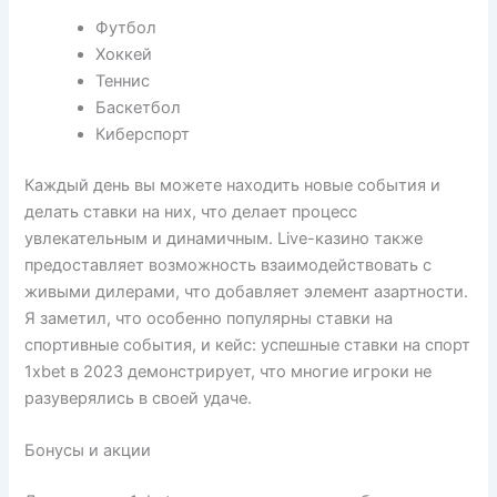
Футбол
Хоккей
Теннис
Баскетбол
Киберспорт
Каждый день вы можете находить новые события и
делать ставки на них, что делает процесс
увлекательным и динамичным. Live-казино также
предоставляет возможность взаимодействовать с
живыми дилерами, что добавляет элемент азартности.
Я заметил, что особенно популярны ставки на
спортивные события, и кейс: успешные ставки на спорт
1xbet в 2023 демонстрирует, что многие игроки не
разуверялись в своей удаче.
Бонусы и акции