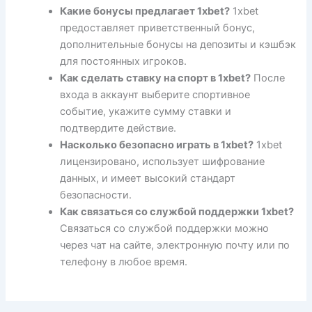
Какие бонусы предлагает 1xbet?
1xbet
предоставляет приветственный бонус,
дополнительные бонусы на депозиты и кэшбэк
для постоянных игроков.
Как сделать ставку на спорт в 1xbet?
После
входа в аккаунт выберите спортивное
событие, укажите сумму ставки и
подтвердите действие.
Насколько безопасно играть в 1xbet?
1xbet
лицензировано, использует шифрование
данных, и имеет высокий стандарт
безопасности.
Как связаться со службой поддержки 1xbet?
Связаться со службой поддержки можно
через чат на сайте, электронную почту или по
телефону в любое время.