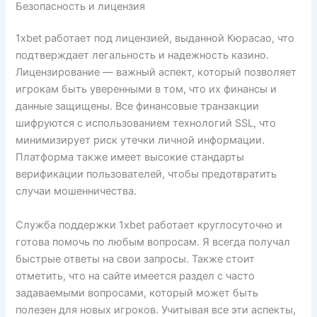
Безопасность и лицензия
1xbet работает под лицензией, выданной Кюрасао, что
подтверждает легальность и надежность казино.
Лицензирование — важный аспект, который позволяет
игрокам быть уверенными в том, что их финансы и
данные защищены. Все финансовые транзакции
шифруются с использованием технологий SSL, что
минимизирует риск утечки личной информации.
Платформа также имеет высокие стандарты
верификации пользователей, чтобы предотвратить
случаи мошенничества.
Служба поддержки 1xbet работает круглосуточно и
готова помочь по любым вопросам. Я всегда получал
быстрые ответы на свои запросы. Также стоит
отметить, что на сайте имеется раздел с часто
задаваемыми вопросами, который может быть
полезен для новых игроков. Учитывая все эти аспекты,