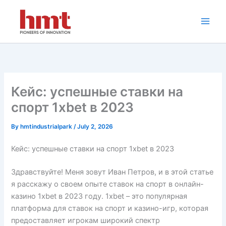
Skip
to
content
Кейс: успешные ставки на
спорт 1xbet в 2023
By
hmtindustrialpark
/
July 2, 2026
Кейс: успешные ставки на спорт 1xbet в 2023
Здравствуйте! Меня зовут Иван Петров, и в этой статье
я расскажу о своем опыте ставок на спорт в онлайн-
казино 1xbet в 2023 году. 1xbet – это популярная
платформа для ставок на спорт и казино-игр, которая
предоставляет игрокам широкий спектр