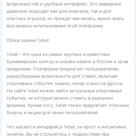
возможностей и удобный интерфейс. Это заведение
идеально подходит как для новичков, так и для
опытных игроков, но прежде чем начать, важно знать
все нюансы использования этой платформы.
Обзор казино 1xbet
1xbet – это одна из самых крупных и известных
букмекерских контор и онлайн-казино в России и за ее
пределами. Платформа предлагает пользователям
разнообразные возможности для ставок, включая
спортивные события, казино, покер и многое другое.
На сайте 1xbet можно найти актуальные спортивные
события, на которые можно ставить в реальном
времени. Кроме того, 1xbet также предлагает отличные
бонусы и акции для своих пользователей.
Что касается интерфейса 1xbet, он прост и интуитивно
понятен. Вы не столкнетесь с трудностями при