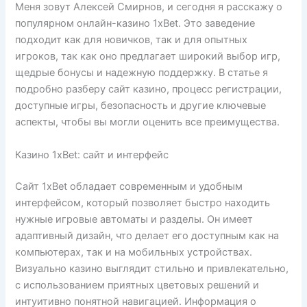
Меня зовут Алексей Смирнов, и сегодня я расскажу о
популярном онлайн-казино 1xBet. Это заведение
подходит как для новичков, так и для опытных
игроков, так как оно предлагает широкий выбор игр,
щедрые бонусы и надежную поддержку. В статье я
подробно разберу сайт казино, процесс регистрации,
доступные игры, безопасность и другие ключевые
аспекты, чтобы вы могли оценить все преимущества.
Казино 1xBet: сайт и интерфейс
Сайт 1xBet обладает современным и удобным
интерфейсом, который позволяет быстро находить
нужные игровые автоматы и разделы. Он имеет
адаптивный дизайн, что делает его доступным как на
компьютерах, так и на мобильных устройствах.
Визуально казино выглядит стильно и привлекательно,
с использованием приятных цветовых решений и
интуитивно понятной навигацией. Информация о