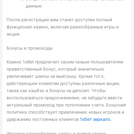
данные.
После регистрации вам станет доступен полный
функционал казино, включая разнообразные игры и
акции.
Бонусы и промокоды
Казино 1xBet предлагает своим новым пользователям
приветственный бонус, который значительно
увеличивает шансы на выигрыш. Кроме того,
действующим клиентам доступны различные акции,
такие как кэшбэк и бонусы на депозит. Чтобы
воспользоваться предложениями, не забудьте ввести
актуальный промокод при пополнении счета. Бонусная
политика способствует привлечению новых игроков и
удержанию постоянных клиентов
1хбет зеркало
.
Игровое разнообразие: слоты и живое казино