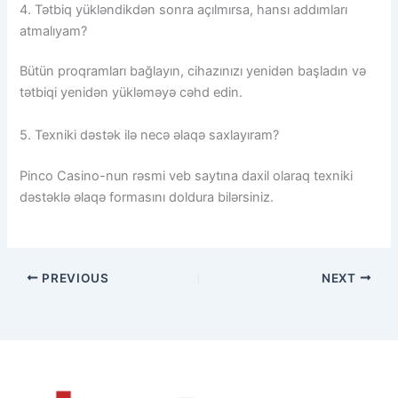
4. Tətbiq yükləndikdən sonra açılmırsa, hansı addımları
atmalıyam?
Bütün proqramları bağlayın, cihazınızı yenidən başladın və
tətbiqi yenidən yükləməyə cəhd edin.
5. Texniki dəstək ilə necə əlaqə saxlayıram?
Pinco Casino-nun rəsmi veb saytına daxil olaraq texniki
dəstəklə əlaqə formasını doldura bilərsiniz.
PREVIOUS
NEXT