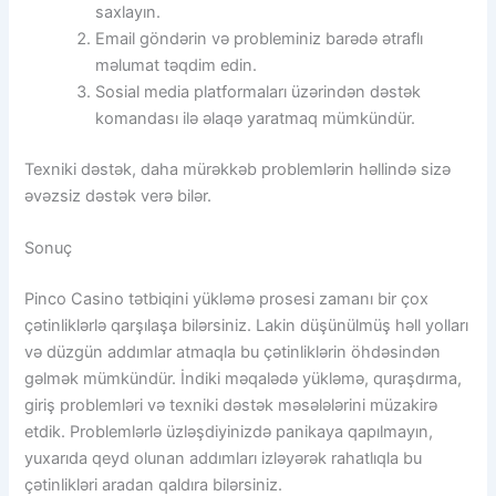
saxlayın.
Email göndərin və probleminiz barədə ətraflı
məlumat təqdim edin.
Sosial media platformaları üzərindən dəstək
komandası ilə əlaqə yaratmaq mümkündür.
Texniki dəstək, daha mürəkkəb problemlərin həllində sizə
əvəzsiz dəstək verə bilər.
Sonuç
Pinco Casino tətbiqini yükləmə prosesi zamanı bir çox
çətinliklərlə qarşılaşa bilərsiniz. Lakin düşünülmüş həll yolları
və düzgün addımlar atmaqla bu çətinliklərin öhdəsindən
gəlmək mümkündür. İndiki məqalədə yükləmə, quraşdırma,
giriş problemləri və texniki dəstək məsələlərini müzakirə
etdik. Problemlərlə üzləşdiyinizdə panikaya qapılmayın,
yuxarıda qeyd olunan addımları izləyərək rahatlıqla bu
çətinlikləri aradan qaldıra bilərsiniz.