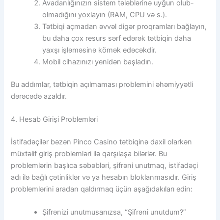
Avadanlığınızın sistem tələblərinə uyğun olub-
olmadığını yoxlayın (RAM, CPU və s.).
Tətbiqi açmadan əvvəl digər proqramları bağlayın,
bu daha çox resurs sərf edərək tətbiqin daha
yaxşı işləməsinə kömək edəcəkdir.
Mobil cihazınızı yenidən başladın.
Bu addımlar, tətbiqin açılmaması problemini əhəmiyyətli
dərəcədə azaldır.
4. Hesab Girişi Problemləri
İstifadəçilər bəzən Pinco Casino tətbiqinə daxil olarkən
müxtəlif giriş problemləri ilə qarşılaşa bilərlər. Bu
problemlərin başlıca səbəbləri, şifrəni unutmaq, istifadəçi
adı ilə bağlı çətinliklər və ya hesabın bloklanmasıdır. Giriş
problemlərini aradan qaldırmaq üçün aşağıdakıları edin:
Şifrənizi unutmusanızsa, “Şifrəni unutdum?”