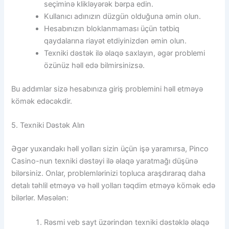
seçiminə klikləyərək bərpa edin.
Kullanıcı adınızın düzgün olduğuna əmin olun.
Hesabınızın bloklanmaması üçün tətbiq
qaydalarına riayət etdiyinizdən əmin olun.
Texniki dəstək ilə əlaqə saxlayın, əgər problemi
özünüz həll edə bilmirsinizsə.
Bu addımlar sizə hesabınıza giriş problemini həll etməyə
kömək edəcəkdir.
5. Texniki Dəstək Alın
Əgər yuxarıdakı həll yolları sizin üçün işə yaramırsa, Pinco
Casino-nun texniki dəstəyi ilə əlaqə yaratmağı düşünə
bilərsiniz. Onlar, problemlərinizi topluca araşdıraraq daha
detalı təhlil etməyə və həll yolları təqdim etməyə kömək edə
bilərlər. Məsələn:
Rəsmi veb sayt üzərindən texniki dəstəklə əlaqə