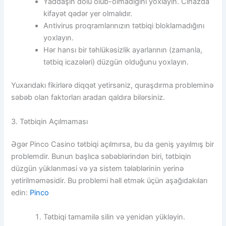
Yaddaşın dolu olub-olmadığını yoxlayın. Cihazda
kifayət qədər yer olmalıdır.
Antivirus proqramlarınızın tətbiqi bloklamadığını
yoxlayın.
Hər hansı bir təhlükəsizlik ayarlarının (zamanla,
tətbiq icazələri) düzgün olduğunu yoxlayın.
Yuxarıdakı fikirlərə diqqət yetirsəniz, quraşdırma probleminə
səbəb olan faktorları aradan qaldıra bilərsiniz.
3. Tətbiqin Açılmaması
Əgər Pinco Casino tətbiqi açılmırsa, bu da geniş yayılmış bir
problemdir. Bunun başlıca səbəblərindən biri, tətbiqin
düzgün yüklənməsi və ya sistem tələblərinin yerinə
yetirilməməsidir. Bu problemi həll etmək üçün aşağıdakıları
edin:
Pinco
Tətbiqi tamamilə silin və yenidən yükləyin.