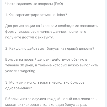
Часто задаваемые вопросы (FAQ)
1. Как зарегистрироваться на 1xbet?
Для регистрации на 1xbet вам необходимо заполнить
форму, указав свои личные данные, после чего
получите доступ к аккаунту.
2. Как долго действуют бонусы на первый депозит?
Бонусы на первый депозит действуют обычно в
течение 30 дней, в течение которых нужно выполнить
условия wagering.
3. Могу ли я использовать несколько бонусов
одновременно?
В большинстве случаев каждый новый пользователь
может активировать только один бонус за раз.