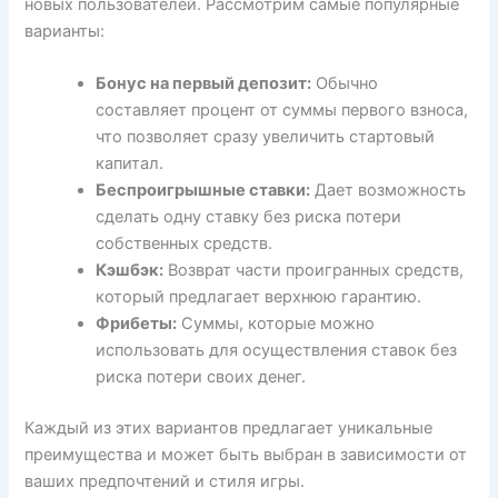
новых пользователей. Рассмотрим самые популярные
варианты:
Бонус на первый депозит:
Обычно
составляет процент от суммы первого взноса,
что позволяет сразу увеличить стартовый
капитал.
Беспроигрышные ставки:
Дает возможность
сделать одну ставку без риска потери
собственных средств.
Кэшбэк:
Возврат части проигранных средств,
который предлагает верхнюю гарантию.
Фрибеты:
Суммы, которые можно
использовать для осуществления ставок без
риска потери своих денег.
Каждый из этих вариантов предлагает уникальные
преимущества и может быть выбран в зависимости от
ваших предпочтений и стиля игры.