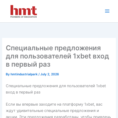
Skip
to
content
Специальные предложения
для пользователей 1xbet вход
в первый раз
By
hmtindustrialpark
/
July 2, 2026
Специальные предложения для пользователей 1xbet
вход в первый раз
Если вы впервые заходите на платформу 1xbet, вас
ждут удивительные специальные предложения и
акции. Эти предложения разработаны, чтобы привлечь