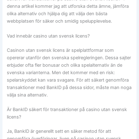
denna artikel kommer jag att utforska detta ämne, jämföra
olika alternativ och hjälpa dig att välja den bästa
webbplatsen för säker och smidig spelupplevelse.
Vad innebär casino utan svensk licens?
Casinon utan svensk licens är spelplattformar som
opererar utanför den svenska spelregleringen. Dessa sajter
erbjuder ofta fler bonusar och olika spelalternativ än de
svenska varianterna. Men det kommer med en risk:
spelarskyddet kan vara svagare. För att säkert genomföra
transaktioner med BankID på dessa sidor, måste man noga
välja sina alternativ.
Är BankID säkert för transaktioner på casino utan svensk
licens?
Ja, BankID är generellt sett en säker metod för att
genomföra överföringar, även på casinon utan svensk