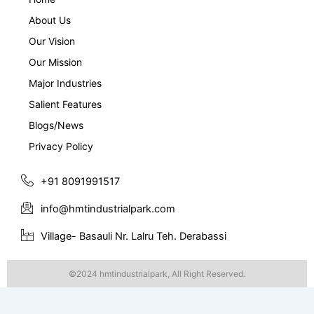
About Us
Our Vision
Our Mission
Major Industries
Salient Features
Blogs/News
Privacy Policy
+91 8091991517
info@hmtindustrialpark.com
Village- Basauli Nr. Lalru Teh. Derabassi
©2024 hmtindustrialpark, All Right Reserved.