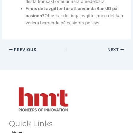
flesta transaktioner är nära omedelbara.
Finns det avgifter för att använda BankID på
casinon?
Oftast är det inga avgifter, men det kan
variera beroende på casinots policys.
PREVIOUS
NEXT
Quick Links
Home