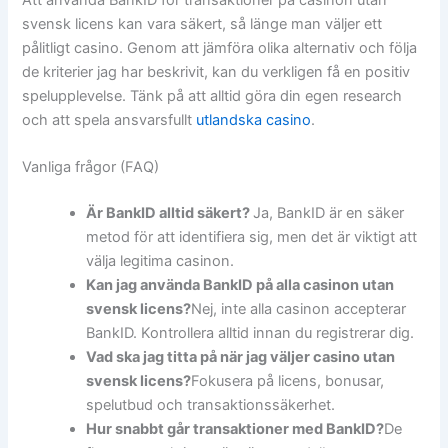
Att använda BankID för transaktioner på casinon utan
svensk licens kan vara säkert, så länge man väljer ett
pålitligt casino. Genom att jämföra olika alternativ och följa
de kriterier jag har beskrivit, kan du verkligen få en positiv
spelupplevelse. Tänk på att alltid göra din egen research
och att spela ansvarsfullt
utlandska casino
.
Vanliga frågor (FAQ)
Är BankID alltid säkert?
Ja, BankID är en säker
metod för att identifiera sig, men det är viktigt att
välja legitima casinon.
Kan jag använda BankID på alla casinon utan
svensk licens?
Nej, inte alla casinon accepterar
BankID. Kontrollera alltid innan du registrerar dig.
Vad ska jag titta på när jag väljer casino utan
svensk licens?
Fokusera på licens, bonusar,
spelutbud och transaktionssäkerhet.
Hur snabbt går transaktioner med BankID?
De