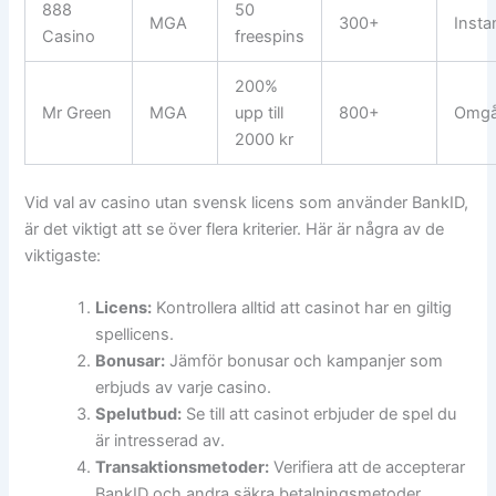
888
50
MGA
300+
Insta
Casino
freespins
200%
Mr Green
MGA
upp till
800+
Omgå
2000 kr
Vid val av casino utan svensk licens som använder BankID,
är det viktigt att se över flera kriterier. Här är några av de
viktigaste:
Licens:
Kontrollera alltid att casinot har en giltig
spellicens.
Bonusar:
Jämför bonusar och kampanjer som
erbjuds av varje casino.
Spelutbud:
Se till att casinot erbjuder de spel du
är intresserad av.
Transaktionsmetoder:
Verifiera att de accepterar
BankID och andra säkra betalningsmetoder.