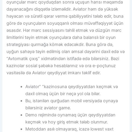
oyunçular mərc qoyduqdan sonra uçuşun hansı məqamda
dayanacağını diqqətlə izləməlidir. Aviator həm də yüksək
həyəcan və sürətli qərar vermə qabiliyyətini tələb edir, buna
görə də oyunçuların soyuqqanlı olması müvəffəqiyyət üçün
əsasdır. Hər mərc sessiyasını təhlil etmək və düzgün mərc
limitlərini təyin etmək oyunçulara daha balanslı bir oyun
strategiyası qurmağa kömək edəcəkdir. Buna görə də,
uyğun sahəyə təyin edilmiş olan əmsal dəyərini daxil edə və
“Avtomatik çıxış” xidmətindən istifadə edə bilərsiniz. Bəzi
kazinolar sosial şəbəkə hesablarınız və ora e-poçtunuz
vasitəsilə də Aviator qeydiyyat imkanı təklif edir.
Aviator” “kazinosuna qeydiyyatdan keçmək və
daxil olmaq üçün bir neçə yol ola bilər.
Bu, istənilən qurğudan mobil versiyada oynaya
bilərsiniz aviator game.
Demo rejimində oynamaq üçün qeydiyyatdan
keçmək və hoy giriş etmək tələb olunmur.
Metoddan asılı olmayaraq, icazə lowest vaxt