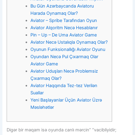
Bu Gün Azərbaycanda Aviatoru
Harada Oynamaq Olar?
Aviator – Spribe Tarafından Oyun
Aviator Alqoritm Necə Hesablanır
Pin – Up – De Uma Aviator Game
Aviator Necə Ustalıqla Oynamaq Olar?
Oyunun Funksionallığı Aviator Oyunu
Oyundan Necə Pul Çıxarmaq Olar
Aviator Game
Aviator Uduşları Necə Problemsiz
Çıxarmaq Olar?
Aviator Haqqında Tez-tez Verilən
Suallar
Yeni Başlayanlar Üçün Aviator Üzrə
Məsləhətlər
Digər bir məqam isə oyunda canlı mərcin” “vacibliyidir;