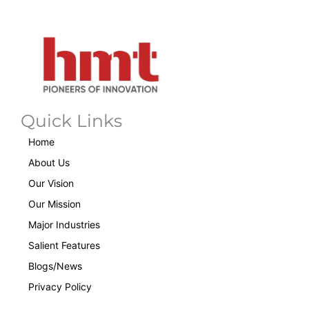
Quick Links
Home
About Us
Our Vision
Our Mission
Major Industries
Salient Features
Blogs/News
Privacy Policy