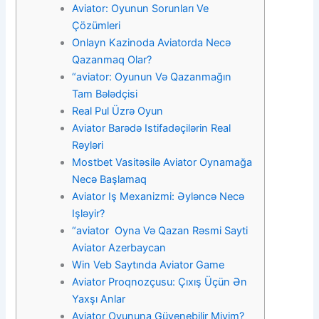
Aviator: Oyunun Sorunları Ve
Çözümleri
Onlayn Kazinoda Aviatorda Necə
Qazanmaq Olar?
“aviator: Oyunun Və Qazanmağın
Tam Bələdçisi
Real Pul Üzrə Oyun
Aviator Barədə Istifadəçilərin Real
Rəyləri
Mostbet Vasitəsilə Aviator Oynamağa
Necə Başlamaq
Aviator Iş Mexanizmi: Əyləncə Necə
Işləyir?
“aviator ️ Oyna Və Qazan Rəsmi Sayti
Aviator Azerbaycan
Win Veb Saytında Aviator Game
Aviator Proqnozçusu: Çıxış Üçün Ən
Yaxşı Anlar
Aviator Oyununa Güvenebilir Miyim?