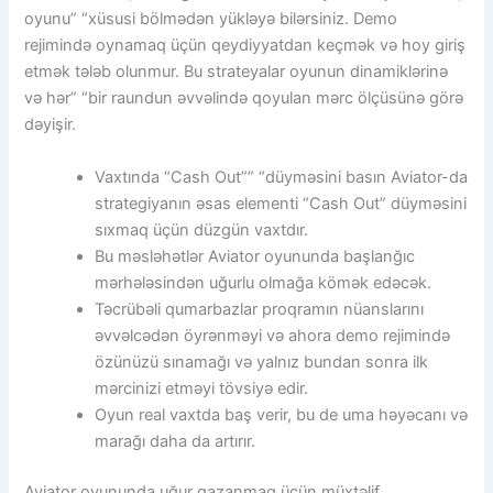
oyunu” “xüsusi bölmədən yükləyə bilərsiniz. Demo
rejimində oynamaq üçün qeydiyyatdan keçmək və hoy giriş
etmək tələb olunmur. Bu strateyalar oyunun dinamiklərinə
və hər” “bir raundun əvvəlində qoyulan mərc ölçüsünə görə
dəyişir.
Vaxtında “Cash Out”” “düyməsini basın Aviator-da
strategiyanın əsas elementi “Cash Out” düyməsini
sıxmaq üçün düzgün vaxtdır.
Bu məsləhətlər Aviator oyununda başlanğıc
mərhələsindən uğurlu olmağa kömək edəcək.
Təcrübəli qumarbazlar proqramın nüanslarını
əvvəlcədən öyrənməyi və ahora demo rejimində
özünüzü sınamağı və yalnız bundan sonra ilk
mərcinizi etməyi tövsiyə edir.
Oyun real vaxtda baş verir, bu de uma həyəcanı və
marağı daha da artırır.
Aviator oyununda uğur qazanmaq üçün müxtəlif