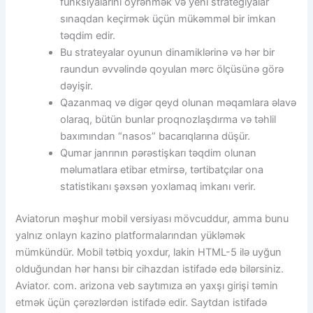
funksiyalarını öyrənmək və yeni strategiyalar
sınaqdan keçirmək üçün mükəmməl bir imkan
təqdim edir.
Bu strateyalar oyunun dinamiklərinə və hər bir
raundun əvvəlində qoyulan mərc ölçüsünə görə
dəyişir.
Qazanmaq və digər qeyd olunan məqamlara əlavə
olaraq, bütün bunlar proqnozlaşdırma və təhlil
baxımından “nasos” bacarıqlarına düşür.
Qumar janrının pərəstişkarı təqdim olunan
məlumatlara etibar etmirsə, tərtibatçılar ona
statistikanı şəxsən yoxlamaq imkanı verir.
Aviatorun məşhur mobil versiyası mövcuddur, amma bunu
yalnız onlayn kazino platformalarından yükləmək
mümkündür. Mobil tətbiq yoxdur, lakin HTML-5 ilə uyğun
olduğundan hər hansı bir cihazdan istifadə edə bilərsiniz.
Aviator. com. arizona veb saytımıza ən yaxşı girişi təmin
etmək üçün çərəzlərdən istifadə edir. Saytdan istifadə