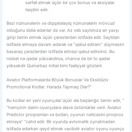
sərfəli etmək üçün bir çox bonus və aksiyalar
təqdim edir.
Bəzi nümunələrin və diqqətəlayiq nümunələrin mövcud
olduğunu iddia edənlər də var. Az veb saytımıza ən yaxşı
girişi təmin etmək üçün çərəzlərdən istifadə edir. Saytdan
istifadə etməyə davam edərək və “qəbul edirəm” düyməsini
basaraq çərəzlərdən istifadə etməyi qəbul edirsiniz. Bu
nisbət nə qədər yüksəkdirsə, chance də bir to qədər
yüksəkdir Qumarbaz initial kimi fəaliyyət göstərir.
Aviator Platformalarda Böyük Bonuslar Və Eksklüziv
Promotional Kodlar: Harada Tapmaq Olar?”
Bu kodlar en yeni oyunçular üçün əla başlanğıc təmin edir, ”
“həmçinin daimi oyunçulara əlavə üstünlüklər verir. Aviator
Predictor proqramları və botları, oyunun nəticəsini proqnoz
etməyə” “cəhd edir. Bir oyunda avtomatik oynatmadan
istifadə edərkən qeyd etmək vacibdir aviator oyunu oyunçu