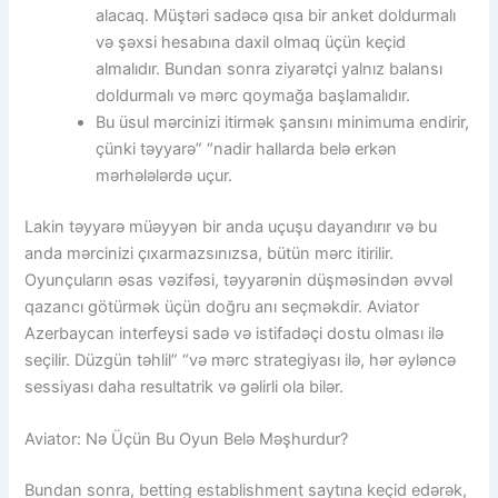
alacaq. Müştəri sadəcə qısa bir anket doldurmalı
və şəxsi hesabına daxil olmaq üçün keçid
almalıdır. Bundan sonra ziyarətçi yalnız balansı
doldurmalı və mərc qoymağa başlamalıdır.
Bu üsul mərcinizi itirmək şansını minimuma endirir,
çünki təyyarə” “nadir hallarda belə erkən
mərhələlərdə uçur.
Lakin təyyarə müəyyən bir anda uçuşu dayandırır və bu
anda mərcinizi çıxarmazsınızsa, bütün mərc itirilir.
Oyunçuların əsas vəzifəsi, təyyarənin düşməsindən əvvəl
qazancı götürmək üçün doğru anı seçməkdir. Aviator
Azerbaycan interfeysi sadə və istifadəçi dostu olması ilə
seçilir. Düzgün təhlil” “və mərc strategiyası ilə, hər əyləncə
sessiyası daha resultatrik və gəlirli ola bilər.
Aviator: Nə Üçün Bu Oyun Belə Məşhurdur?
Bundan sonra, betting establishment saytına keçid edərək,