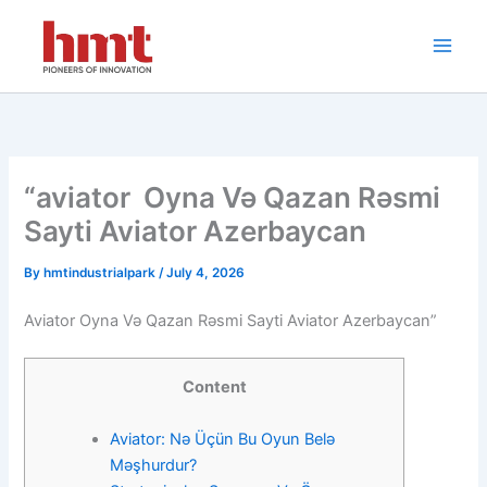
Skip
to
content
“aviator ️ Oyna Və Qazan Rəsmi
Sayti Aviator Azerbaycan
By
hmtindustrialpark
/
July 4, 2026
Aviator Oyna Və Qazan Rəsmi Sayti Aviator Azerbaycan”
Content
Aviator: Nə Üçün Bu Oyun Belə
Məşhurdur?