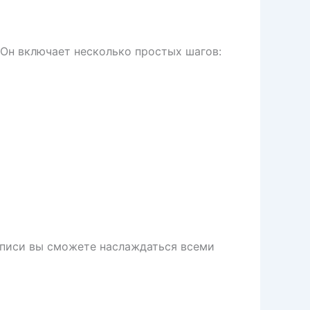
 Он включает несколько простых шагов:
аписи вы сможете наслаждаться всеми