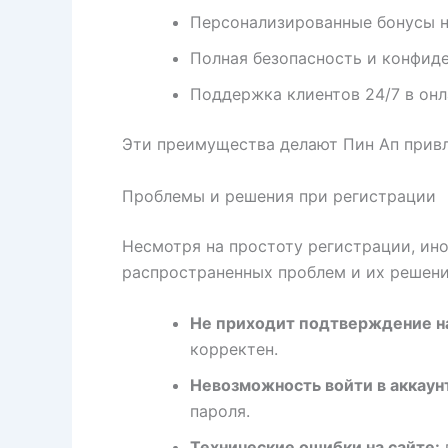
Персонализированные бонусы н
Полная безопасность и конфиде
Поддержка клиентов 24/7 в онл
Эти преимущества делают Пин Ап привл
Проблемы и решения при регистрации
Несмотря на простоту регистрации, ин
распространенных проблем и их решени
Не приходит подтверждение на
корректен.
Невозможность войти в аккаун
пароля.
Технические ошибки на сайте: