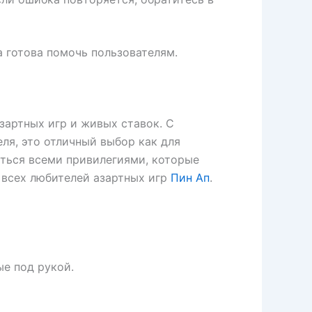
 готова помочь пользователям.
зартных игр и живых ставок. С
ля, это отличный выбор как для
аться всеми привилегиями, которые
 всех любителей азартных игр
Пин Ап
.
ые под рукой.