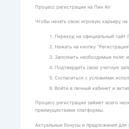
Процесс регистрации на Пин Ап
Чтобы начать свою игровую карьеру на
Переход на официальный сайт 
Нажать на кнопку “Регистрация”
Заполнить необходимые поля: им
Подтвердить свою учетную зап
Согласиться с условиями испо
Войти в личный кабинет и акти
Процесс регистрации займет всего нес
преимуществами платформы.
Актуальные бонусы и предложения для 