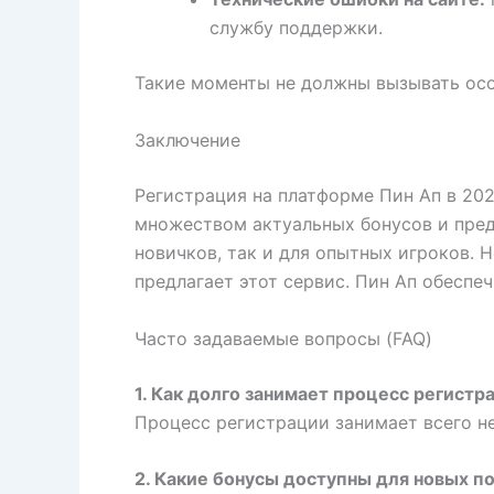
службу поддержки.
Такие моменты не должны вызывать особ
Заключение
Регистрация на платформе Пин Ап в 202
множеством актуальных бонусов и пред
новичков, так и для опытных игроков. 
предлагает этот сервис. Пин Ап обесп
Часто задаваемые вопросы (FAQ)
1. Как долго занимает процесс регистр
Процесс регистрации занимает всего не
2. Какие бонусы доступны для новых п