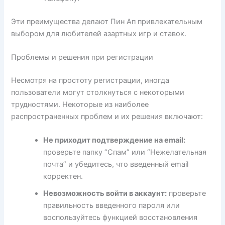
Эти преимущества делают Пин Ап привлекательным
выбором для любителей азартных игр и ставок.
Проблемы и решения при регистрации
Несмотря на простоту регистрации, иногда
пользователи могут столкнуться с некоторыми
трудностями. Некоторые из наиболее
распространенных проблем и их решения включают:
Не приходит подтверждение на email:
проверьте папку “Спам” или “Нежелательная
почта” и убедитесь, что введенный email
корректен.
Невозможность войти в аккаунт:
проверьте
правильность введенного пароля или
воспользуйтесь функцией восстановления