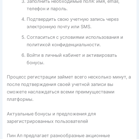
Заполнить необходимые поля: имя, email,
телефон и пароль.
Подтвердить свою учетную запись через
электронную почту или SMS.
Согласиться с условиями использования и
политикой конфиденциальности.
Войти в личный кабинет и активировать
бонусы.
Процесс регистрации займет всего несколько минут, а
после подтверждения своей учетной записи вы
сможете наслаждаться всеми преимуществами
платформы.
Актуальные бонусы и предложения для
зарегистрированных пользователей
Пин Ап предлагает разнообразные акционные