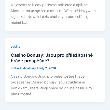
Najczęstsze błędy podczas pobierania aplikacji
Mostbet na urządzenia mobilne Witajcie! Nazywam
się Jakub Nowak i dziś chciałbym podzielić się
moimi […]
casino
Casino Bonusy: Jsou pro příležitostné
hráče prospěšné?
hmtindustrialpark
/
July 2, 2026
Casino Bonusy: Jsou pro příležitostné hráče
prospěšné? Casino bonusy jsou atraktivními
pobídkami, které lákají hráče do online casin. Pro
příležitostné